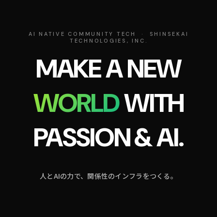
AI NATIVE COMMUNITY TECH · SHINSEKAI
TECHNOLOGIES, INC.
MAKE A NEW
WORLD
WITH
PASSION & AI.
人とAIの力で、関係性のインフラをつくる。