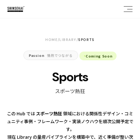
HOME
/
LIBRARY
/
SPORTS
Passion
情熱でつながる
Coming Soon
Sports
スポーツ熱狂
お問い合わせ
X
NOTE
WANTEDLY
この Hub では
スポーツ熱狂
領域における関係性デザイン・コミ
ュニティ事例・フレームワーク・実装ノウハウを順次公開予定で
す。
現在 Library の量産パイプラインを構築中で、近く準備が整い次