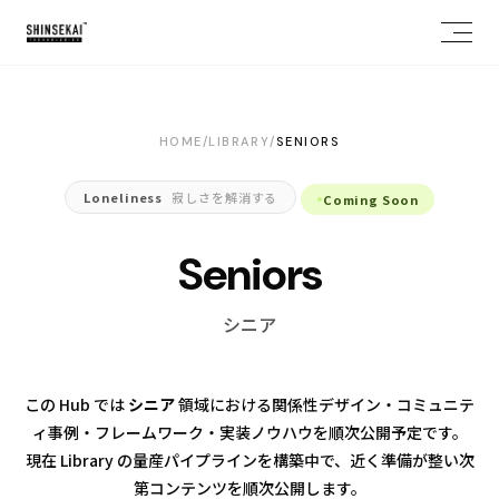
HOME
/
LIBRARY
/
SENIORS
Loneliness
寂しさを解消する
Coming Soon
Seniors
シニア
お問い合わせ
X
NOTE
WANTEDLY
この Hub では
シニア
領域における関係性デザイン・コミュニテ
ィ事例・フレームワーク・実装ノウハウを順次公開予定です。
現在 Library の量産パイプラインを構築中で、近く準備が整い次
第コンテンツを順次公開します。