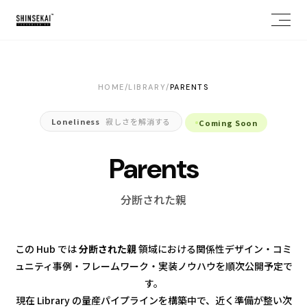
HOME
/
LIBRARY
/
PARENTS
Loneliness
寂しさを解消する
Coming Soon
Parents
分断された親
お問い合わせ
X
NOTE
WANTEDLY
この Hub では
分断された親
領域における関係性デザイン・コミ
ュニティ事例・フレームワーク・実装ノウハウを順次公開予定で
す。
現在 Library の量産パイプラインを構築中で、近く準備が整い次