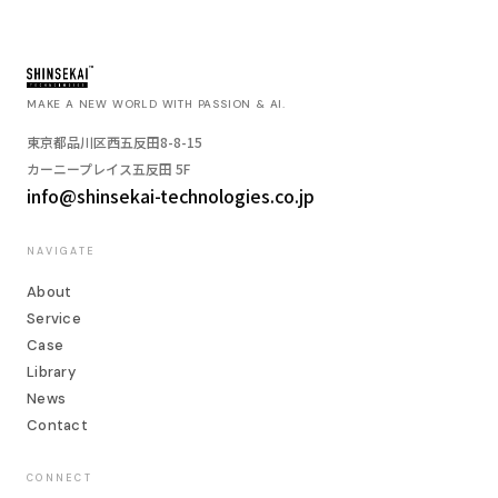
MAKE A NEW WORLD WITH PASSION & AI.
東京都品川区西五反田8-8-15
カーニープレイス五反田 5F
info@shinsekai-technologies.co.jp
NAVIGATE
About
Service
Case
Library
News
Contact
CONNECT