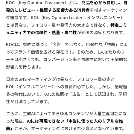
KOC（Key Opinion Customer）とは、
商品を心から愛用し、自
発的にレビュー・推薦する影響力ある消費者
を指すマーケティン
グ概念です。KOL（Key Opinion Leader = インフルエンサー）
とは異なり、フォロワー数や発信力の大きさではなく、
特定コミ
ュニティ内での信頼性・熱量・専門性
が価値の源泉となります。
KOCは、契約に基づく「広告」ではなく、自発的な「推薦」によ
ってブランド価値を広げる存在です。そのため、1人あたりのリ
ーチは小さくても、コンバージョン率と信頼性において圧倒的な
影響力を持ちます。
日本のSNSマーケティングは長らく、フォロワー数の多い
KOL（インフルエンサー）への投資中心でした。しかし、情報過
多の時代において、KOLの推薦は「広告」として認知され、信頼
性が目減りしています。
さらに、生成AIによってあらゆるコンテンツが大量生産可能にな
った現在、
AIには再現できない「本当に使った人のリアルな推
薦」
こそが、マーケティングにおける希少資源となっています。