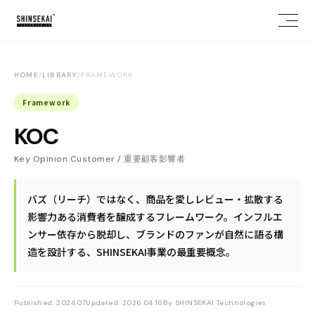
HOME
/
LIBRARY
/
FRAMEWORK
Framework
KOC
Key Opinion Customer / 重要顧客影響者
バズ（リーチ）ではなく、商品を愛しレビュー・拡散する
お問い合わせ
影響力ある消費者を醸成するフレームワーク。インフルエ
X
NOTE
WANTEDLY
ンサー依存から脱却し、ブランドのファンが自然に語る構
造を設計する、SHINSEKAI事業の最重要概念。
Published: 2024.07
Updated: 2026.04.16
By SHINSEKAI Technologies